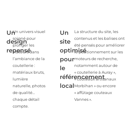
Un
Un
Un univers visuel
La structure du site, les
soigné pour
contenus et les balises ont
design
site
plonger les
été pensés pour améliorer
repensé
optimisé
visiteurs dans
le positionnement sur les
pour
l’ambiance de la
moteurs de recherche,
coutellerie :
notamment autour de
le
matériaux bruts,
« coutellerie à Auray »,
référencement
lumière
« couteaux artisanaux
local
naturelle, photos
Morbihan » ou encore
de qualité…
« affûtage couteaux
chaque détail
Vannes ».
compte.